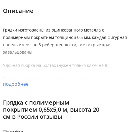
Описание
Грядки изготовлены из оцинкованного металла с
полимерным покрытием толщиной 0,5 мм, каждая фигурная
панель имеет по 8 ребер жесткости, все острые края
завальцованы.
Удобная сборка на болтах (нужен только ключ на 8).
Все грядки длиной более 2-х метров дополнительно
подробнее
комплектуются стяжками.
Стандартная ширина грядок: 0,5; 0,65; 0,8; 1,0 метров, но
Грядка с полимерным
возможно изготовление грядок любой ширины до 2 метров.
покрытием 0,65х5,0 м, высота 20
см в России отзывы
Стандартная длина грядок: 2,0; 3,0; 4,0; 5,0; 6,0 метров и
более кратно 1 метру, еще всегда есть в наличии грядки