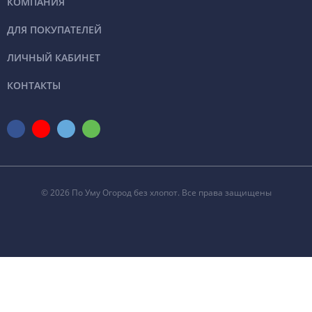
КОМПАНИЯ
достоинствами конструкции являются:
ДЛЯ ПОКУПАТЕЛЕЙ
полимерное покрытие защищает металл от
коррозийных процессов и обеспечивает
ЛИЧНЫЙ КАБИНЕТ
продолжительный срок службы – не менее 20 лет.
КОНТАКТЫ
отсутствие необходимости осуществлять каждый сезон
разметки и формирование гряды.
Цена на грядки зависит от высоты и толщины металла.
Осуществляем изготовление конструкций по
индивидуальным замерам в любой цветовой палитре из
© 2026 По Уму Огород без хлопот. Все права защищены
каталога RAL. Решение купить грядку позволит вам не только
предотвратить вымывание и выдувание почвы, но и
уберечь первые всходы от шквального ветра и бродячих
животных.
Сделано в России.