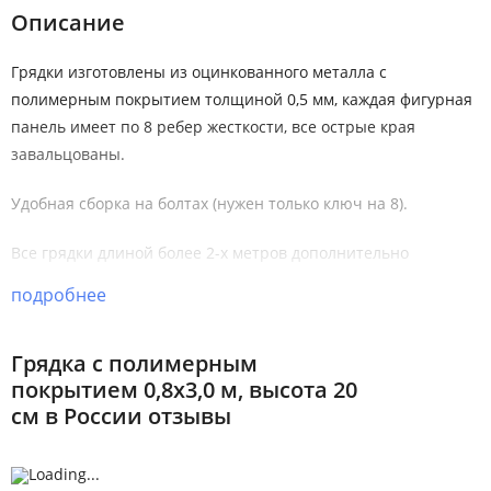
Описание
Грядки изготовлены из оцинкованного металла с
полимерным покрытием толщиной 0,5 мм, каждая фигурная
панель имеет по 8 ребер жесткости, все острые края
завальцованы.
Удобная сборка на болтах (нужен только ключ на 8).
Все грядки длиной более 2-х метров дополнительно
комплектуются стяжками.
подробнее
Стандартная ширина грядок: 0,5; 0,65; 0,8; 1,0 метров, но
возможно изготовление грядок любой ширины до 2 метров.
Грядка с полимерным
покрытием 0,8х3,0 м, высота 20
Стандартная длина грядок: 2,0; 3,0; 4,0; 5,0; 6,0 метров и
см в России отзывы
более кратно 1 метру, еще всегда есть в наличии грядки
специального размера для теплиц, так же возможно
изготовление грядок любой длины.