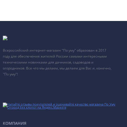
Высота панелей грядок 20 сантиметров, длина ножек 40
сантиметров. Возможно изготовление грядок в два яруса,
высотой 40 сантиметров, стоимость уточняйте у менеджера.
Стандартные цвета: зеленый мох, зеленая мята, шоколадно-
коричневый, серый графит, винно-красный, желтый.
Всероссийский интернет-магазин "По уму" образован в 2017
году для обеспечения жителей России самыми интересными
Комплектация: панели грядок, соединительные элементы,
техническими новинками для дачников, садоводов и
крепеж.
огородников. Все что мы делаем, мы делаем для Вас и, конечно,
"По уму"!
Размер упаковки: 152 х 22 х 7 сантиметров.
Вести огородничество без постоянных перекопок помогут
металлические грядки с полимерным покрытием.
Ограждения легко устанавливаются в любом месте и не
требуют специальной подготовки почвы. Главными
достоинствами конструкции являются:
КОМПАНИЯ