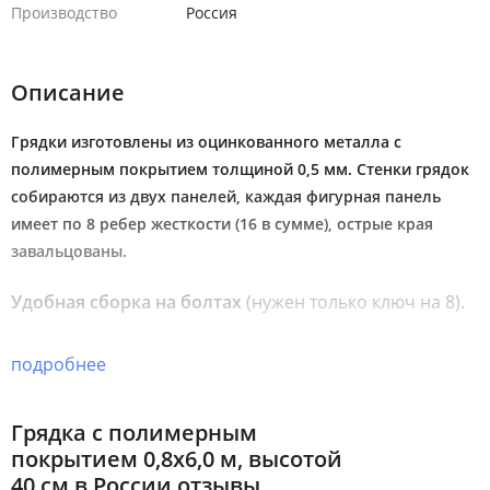
Производство
Россия
Описание
Грядки изготовлены из оцинкованного металла с
полимерным покрытием толщиной 0,5 мм. Стенки грядок
собираются из двух панелей, каждая фигурная панель
имеет по 8 ребер жесткости (16 в сумме), острые края
завальцованы.
Удобная сборка на болтах
(нужен только ключ на 8).
Все грядки длиной более 2-х метров дополнительно
подробнее
комплектуются стяжками.
Грядка с полимерным
Стандартная ширина грядок: 0,5; 0,65; 0,8; 1,0 метров
,
покрытием 0,8х6,0 м, высотой
но возможно изготовление грядок любой ширины до
40 см в России отзывы