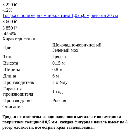
3 250
₽
-12%
Грядка с полимерным покрытием 1,0х5,0 м, высота 20 см
3 660
₽
3 850
₽
-4.94%
Характеристики
Шоколадно-коричневый
,
Цвет
Зеленый мох
Тип
Грядка
Высота
0.15 м
Ширина
0.8 м
Длина
6 м
Производитель
По Уму
Гарантия
1 год
производителя
Производство
Россия
Описание
Грядки изготовлены из оцинкованного металла с полимерным
покрытием толщиной 0,5 мм, каждая фигурная панель имеет по 8
ребер жесткости, все острые края завальцованы.