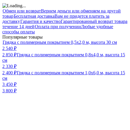
Обмен или возврат
Вернем деньги или обменяем на другой
товар
Бесплатная доставка
Вам не придется платить за
доставку
Гарантия и качество
Гарантированный возврат товара
течение 14 дней
Оплата при получении
Любые удобные
способы оплаты
Популярные товары
Грядка с полимерным покрытием 0,5х2,0 м, высота 30 см
2 540
₽
2 850
₽
Грядка с полимерным покрытием 0,8х4,0 м, высота 15
см
2 330
₽
2 400
₽
Грядка с полимерным покрытием 1,0х6,0 м, высота 15
см
3 450
₽
3 800
₽