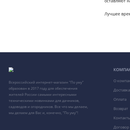
оставляют н
Лучшее врем
КОМПА
О компа
Всероссийский интернет-магазин "По уму"
образован в 2017 году для обеспечения
Доставка
жителей России самыми интересными
Оплата
техническими новинками для дачников,
садоводов и огородников. Все что мы делаем,
Возврат
мы делаем для Вас и, конечно, "По уму"!
Контакт
Договор