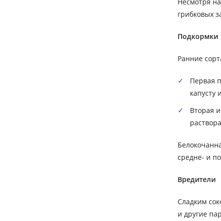
Несмотря на
грибковых з
Подкормки
Ранние сорта
Первая п
капусту 
Вторая и
раствора
Белокочанна
средне- и п
Вредители
Сладким сок
и другие па