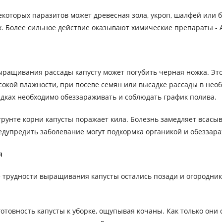
екоторых паразитов может древесная зола, укроп, шалфей или 
. Более сильное действие оказывают химические препараты - Ак
ыращивания рассады капусту может погубить черная ножка. Это
сокой влажности, при посеве семян или высадке рассады в не
ядках необходимо обеззараживать и соблюдать график полива.
грунте корни капусты поражает кила. Болезнь замедляет всас
едупредить заболевание могут подкормка органикой и обеззар
я
е трудности выращивания капусты остались позади и огородник
отовность капусты к уборке, ощупывая кочаны. Как только они