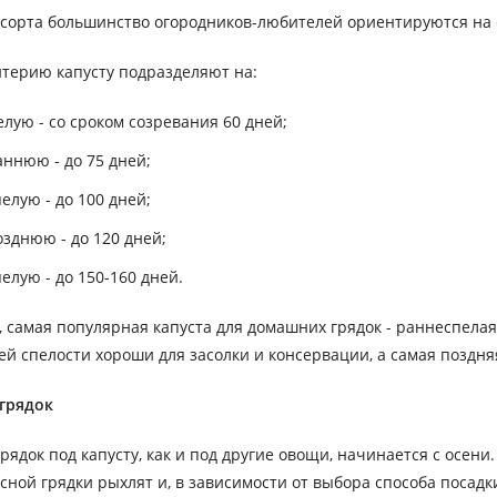
сорта большинство огородников-любителей ориентируются на 
итерию капусту подразделяют на:
лую - со сроком созревания 60 дней;
ннюю - до 75 дней;
елую - до 100 дней;
зднюю - до 120 дней;
елую - до 150-160 дней.
, самая популярная капуста для домашних грядок - раннеспелая
ей спелости хороши для засолки и консервации, а самая поздн
грядок
грядок под капусту, как и под другие овощи, начинается с осе
есной грядки рыхлят и, в зависимости от выбора способа посад