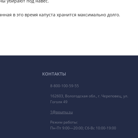
аны убирают под навес.
ранная в это время капуста хранится максимально долго.
КОНТАКТЫ
8-800-100-59-55
162603, Вологодская обл., г. Череповец, ул.
Гоголя 49
1@poumu.su
Режим работы:
Пн-Пт 9:00—20:00; Сб-Вс 10:00-19:00