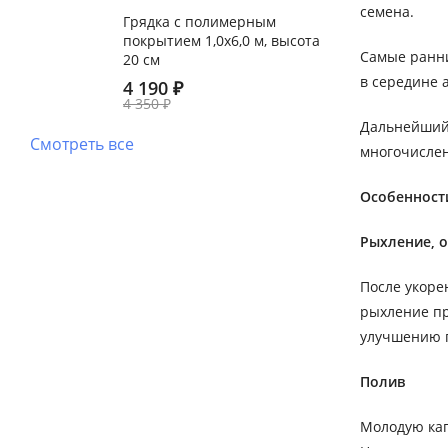
семена.
Грядка с полимерным
покрытием 1,0х6,0 м, высота
Самые ранни
20 см
в середине 
4 190
₽
4 350
₽
Дальнейший 
Смотреть все
многочисле
Особенност
Рыхление, 
После укоре
рыхление пр
улучшению 
Полив
Молодую кап