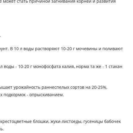
е может стать причиной загнивания корней и развития
.
рунт. В 10 л воды растворяют 10-20 г мочевины и поливают
 воды - 10-20 г монофосфата калия, норма та же - 1 стакан
вышает урожайность раннеспелых сортов на 20-25%,
ых подкормок - опрыскиванием.
, крестоцветные блошки, жуки-листоеды, гусеницы бабочек
ь.