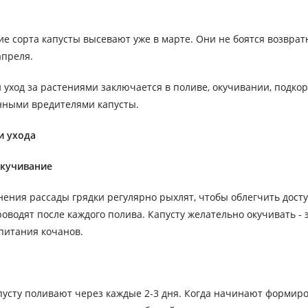
е сорта капусты высевают уже в марте. Они не боятся возвра
апреля.
уход за растениями заключается в поливе, окучивании, подко
нными вредителями капусты.
и ухода
окучивание
нения рассады грядки регулярно рыхлят, чтобы облегчить досту
оводят после каждого полива. Капусту желательно окучивать -
питания кочанов.
усту поливают через каждые 2-3 дня. Когда начинают формиро