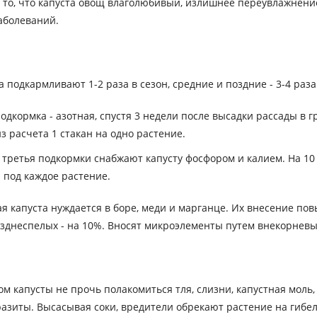
 то, что капуста овощ влаголюбивый, излишнее переувлажнени
аболеваний.
 подкармливают 1-2 раза в сезон, средние и поздние - 3-4 раза
одкормка - азотная, спустя 3 недели после высадки рассады в г
из расчета 1 стакан на одно растение.
 третья подкормки снабжают капусту фосфором и калием. На 10 л
 под каждое растение.
я капуста нуждается в боре, меди и марганце. Их внесение по
озднеспелых - на 10%. Вносят микроэлементы путем внекорнев
ом капусты не прочь полакомиться тля, слизни, капустная моль
разиты. Высасывая соки, вредители обрекают растение на гибел