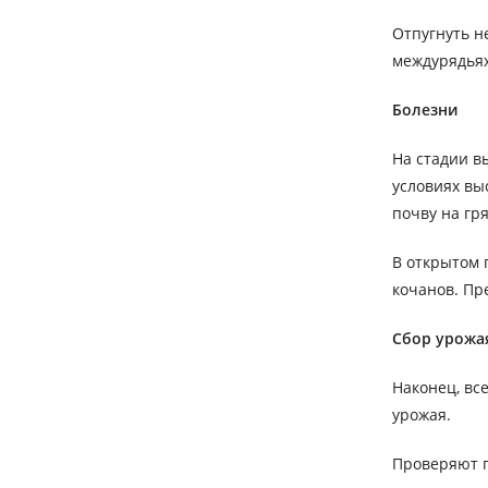
Отпугнуть н
междурядьях
Болезни
На стадии в
условиях вы
почву на гр
В открытом 
кочанов. Пр
Сбор урожа
Наконец, вс
урожая.
Проверяют г