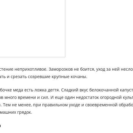
астение неприхотливое. Заморозков не боится, уход за ней несл
ть и срезать созревшие крупные кочаны.
 бочке меда есть ложка дегтя. Сладкий вкус белокочанной капу
ов много времени и сил. И еще один недостаток огородной кул
. Тем не менее, при правильном уходе и своевременной обраб
омашних грядок.
а