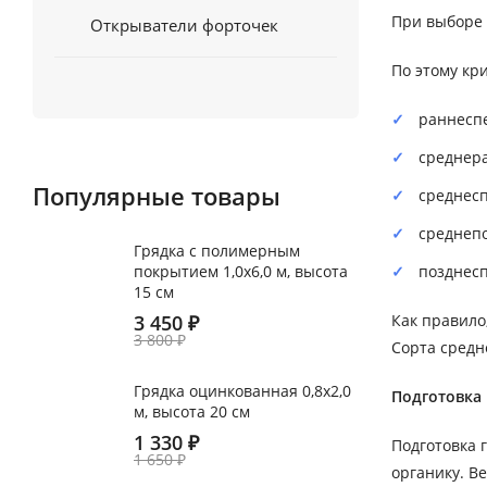
При выборе 
Открыватели форточек
По этому кр
раннеспе
среднера
Популярные товары
среднесп
среднепо
Грядка с полимерным
покрытием 1,0х6,0 м, высота
позднесп
15 см
3 450
₽
Как правило
3 800
₽
Сорта средн
Грядка оцинкованная 0,8х2,0
Подготовка 
м, высота 20 см
1 330
₽
Подготовка 
1 650
₽
органику. В