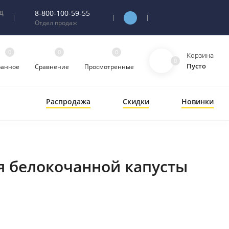
д
8-800-100-59-55
Отдел продаж
0
0
0
Корзина
0
Пусто
ранное
Сравнение
Просмотренные
Распродажа
Скидки
Новинки
я белокочанной капусты