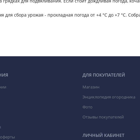
а грядках для подвяливания. Если стоит дождливая погода, коч
я для сбора урожая - прохладная погода от +4 °C до +7 °C. Соб
НИЯ
ДЛЯ ПОКУПАТЕЛЕЙ
нии
Магазин
Энциклопедия огородника
Фото
Отзывы покупателей
ы
ЛИЧНЫЙ КАБИНЕТ
 оферты