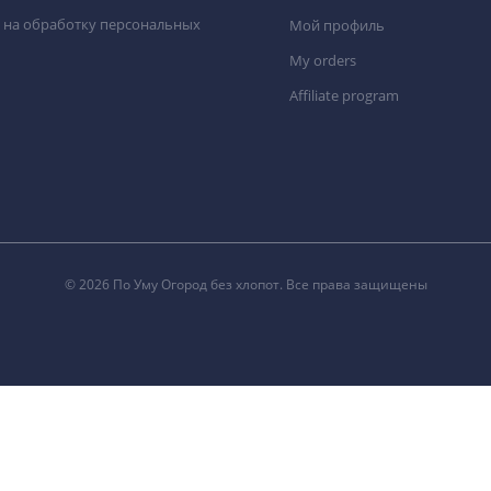
 на обработку персональных
Мой профиль
My orders
Affiliate program
© 2026 По Уму Огород без хлопот. Все права защищены